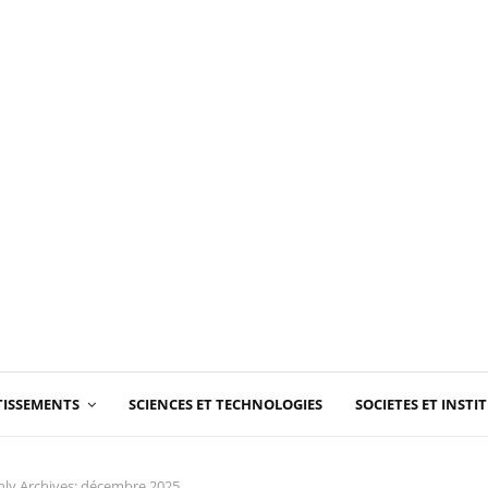
RTISSEMENTS
SCIENCES ET TECHNOLOGIES
SOCIETES ET INSTI
ly Archives: décembre 2025